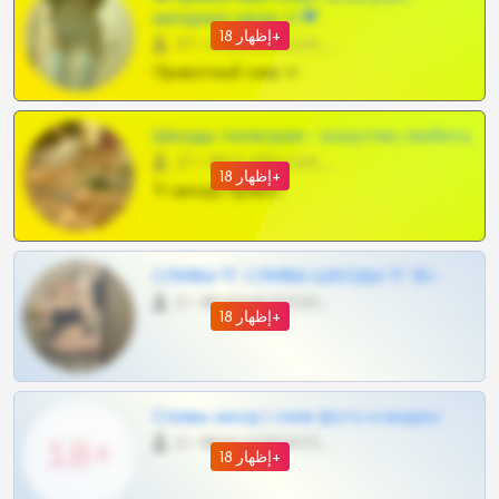
шкодных шкур тг❤
إظهار 18+
57 •
@SZu3ll3sCatt_bot
Приватный слив тг
Шкоды телеграм - искуство любить
27 •
@SZu3ll3sCatt_bot
إظهار 18+
Тг шкоды приват
СЛИВЫ ТГ СЛИВЫ ШКОДЫ ТГ 18+
0 •
@VIPARHIVS55BOT
إظهار 18+
Сливы шкод | слив фото и видео
0 •
@MILKPRIVATES39BOT
إظهار 18+