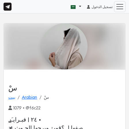
تسجيل الدخول
سْ
سْ
Arabian
بيت
1079 • @f6c22
٢٤ | فبـرايـَࢪ •
≭ صِفها لـ ؟قويۿ وبرجها الحـوٺِ.