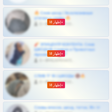
🔥 Слив шкод | Эксклюзивные
утечки и сливы 🔥
إظهار 18+
0 •
@OPLATAPODPSK1BOT
🧨 ЭПИЦЕНТР КОНТЕНТА: Слив
ШКОДОВ Сливов и Приватных
إظهار 18+
Архивов ТГ 🔞💎
0 •
@MILKPRIVATES39BOT
СЛИВ ТГ 18 | ШКОДЫ 🔞🔥
0 •
@OPLATAPODPSK1BOT
إظهار 18+
Сливы вписок, шкод, теток, 18+ тг