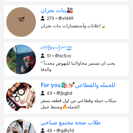
بنات نجران🎎
273 • @x1449
اعلانات وأستفسارات بنات نجران🍃
𐎓𐎍𐎊𐎀𐎈𐎎𐎄
51 • @ac5ca
" يجب ان تستمر محاولاتنا للنهوض مجدداً
والدفا
For you🛍💅🏻للجمله والقطاعي
63 • @jbgbd
ميكاب جمله وقطاعي من اول قطعه بسعر
الجمله🔥وشنط جمل
طلاب صحة مجتمع صباحي
45 • @gdhjfd