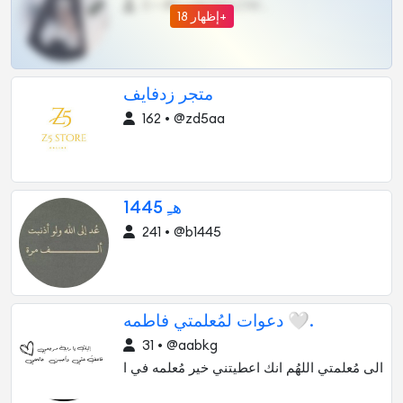
0 •
@DARK15FLOWSBOT
إظهار 18+
متجر زدفايف
162 • @zd5aa
1445 هـِ
241 • @b1445
دعوات لمُعلمتي فاطمه 🤍.
31 • @aabkg
الى مُعلمتي اللهُم انك اعطيتني خير مُعلمه في ا