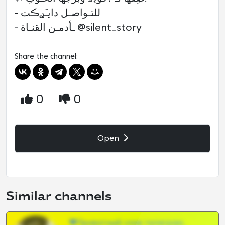
- للتـواصـل دايـَࢪڪت
- ـأدمـن القنـاة @silent_story
Share the channel:
0
0
Open
Similar channels
❤Приватный слив телеграм,