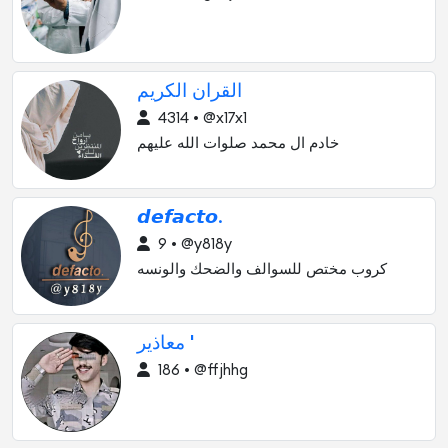
القران الكريم
4314 • @x17x1
خادم ال محمد صلوات الله عليهم
𝙙𝙚𝙛𝙖𝙘𝙩𝙤.
9 • @y818y
كروب مختص للسوالف والضحك والونسه
معاذير '
186 • @ffjhhg