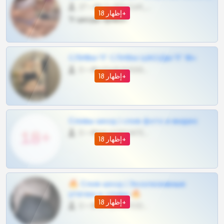
27 •
@SZu3ll3sCatt_bot
إظهار 18+
Тг шкоды приват
СЛИВЫ ТГ СЛИВЫ ШКОДЫ ТГ 18+
0 •
@VIPARHIVS55BOT
إظهار 18+
Сливы шкод | слив фото и видео
0 •
@MILKPRIVATES39BOT
إظهار 18+
🔥 Слив шкод | Эксклюзивные
утечки и сливы 🔥
إظهار 18+
0 •
@OPLATAPODPSK1BOT