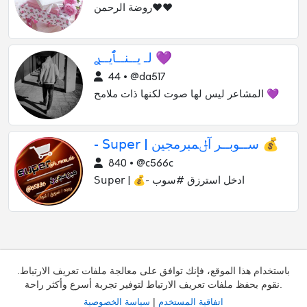
روضة الرحمن❤️❤️
لـ يــنــٱيــࢪ 💜
44 • @da517
المشاعر ليس لها صوت لكنها ذات ملامح 💜
- 𝖲𝗎𝗉𝖾𝗋 | ســوبــر آݪمبرمجين 💰
840 • @c566c
𝖲𝗎𝗉𝖾𝗋 | 💰~ ادخل استرزق #سوب
باستخدام هذا الموقع، فإنك توافق على معالجة ملفات تعريف الارتباط.
نقوم بحفظ ملفات تعريف الارتباط لتوفير تجربة أسرع وأكثر راحة.
|
اتفاقية المستخدم
سياسة الخصوصية