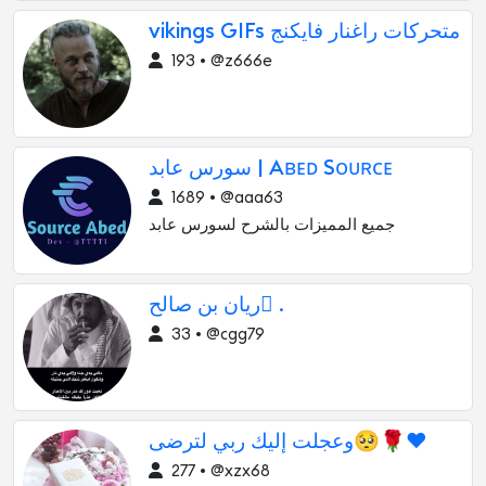
vikings GIFs متحركات راغنار فايكنج
193 • @z666e
سورس عابد | Aʙᴇᴅ Sᴏᴜʀᴄᴇ
1689 • @aaa63
جميع المميزات بالشرح لسورس عابد
ريان بن صالح ُ.
33 • @cgg79
وعجلت إليك ربي لترضى🥺🌹❤️
277 • @xzx68