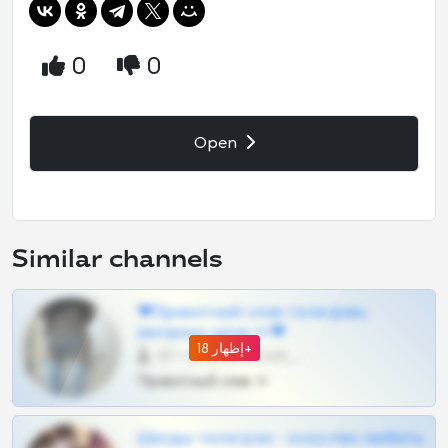
0
0
Open
Similar channels
❤Приватный слив телеграм,
шкодных шкур тг❤
إظهار 18+
57 •
@SZu3ll3sCatt_bot
Приватный слив тг
Шкоды телеграм - искуство любить