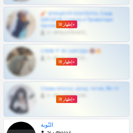
🧨 ЭПИЦЕНТР КОНТЕНТА: Слив
ШКОДОВ Сливов и Приватных
إظهار 18+
Архивов ТГ 🔞💎
0 •
@MILKPRIVATES39BOT
СЛИВ ТГ 18 | ШКОДЫ 🔞🔥
0 •
@OPLATAPODPSK1BOT
إظهار 18+
Сливы вписок, шкод, теток, 18+ тг
0 •
@DARK15FLOWSBOT
إظهار 18+
التُوبة