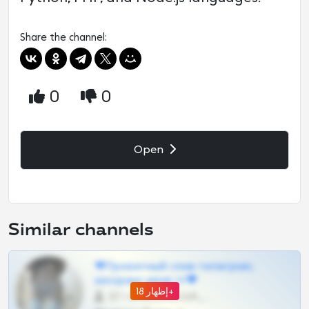
Share the channel:
0
0
Open
Similar channels
❤Приватный слив телеграм,
шкодных шкур тг❤
إظهار 18+
57 •
@SZu3ll3sCatt_bot