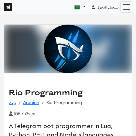
تسجيل الدخول
Rio Programming
بيت
Arabian
Rio Programming
105 • @iiibi
A Telegram bot programmer in Lua,
Python, PHP, and Node.js languages.