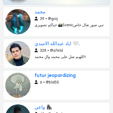
محمد
39 • @gciij
حياكم تصويري 📸Scenicتبي صور تعال خاص
اياد عبدالله الاسدي 🤍.
328 • @a7e1d
اللهـم صلِ على محمد والِ محمد<
futur jeopardizing
6 • @b1d55
واعي 🦍