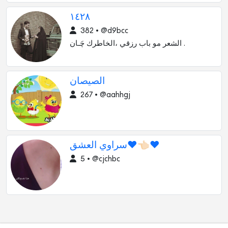
١٤٢٨
382 • @d9bcc
الشعر مو باب رزقي ،الخاطرك ﭼَـان .
الصيصان
267 • @aahhgj
سراوي العشق♥👈🏻♥
5 • @cjchbc