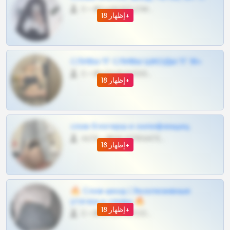
0 •
@DARK15FLOWSBOT
إظهار 18+
СЛИВЫ ТГ СЛИВЫ ШКОДЫ ТГ 18+
0 •
@VIPARHIVS55BOT
إظهار 18+
слив блогерш и онлифанщиц
4675 •
@MILKPRIVATES39BOT
إظهار 18+
🔥 Слив шкод | Эксклюзивные
утечки и сливы 🔥
إظهار 18+
0 •
@OPLATAPODPSK1BOT