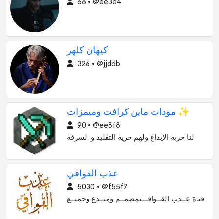
68 • @ee3e4
کیهان کلهر
326 • @jjddb
مودات ماين كرافت وميمزات ✨
90 • @ee8f8
لنا حرية الإبداع ولهم حرية التقليد و السرقة
عذب القوافي
5030 • @f55f7
قناة عــذب القــوافـــيمصمــم ومبــدع وجميــع