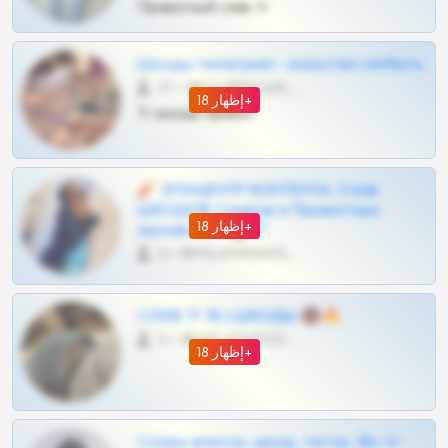
Приватный слив тг
Шкоды телеграм - искуство любить
27 •
@SZu3ll3sCatt_bot
إظهار 18+
Тг шкоды приват
🧨 ЭПИЦЕНТР КОНТЕНТА: Слив
ШКОДОВ Сливов и Приватных
إظهار 18+
Архивов ТГ 🔞💎
0 •
@MILKPRIVATES39BOT
СЛИВ ТГ 18 | ШКОДЫ 🔞🔥
0 •
@OPLATAPODPSK1BOT
إظهار 18+
Сливы вписок, шкод, теток, 18+ тг