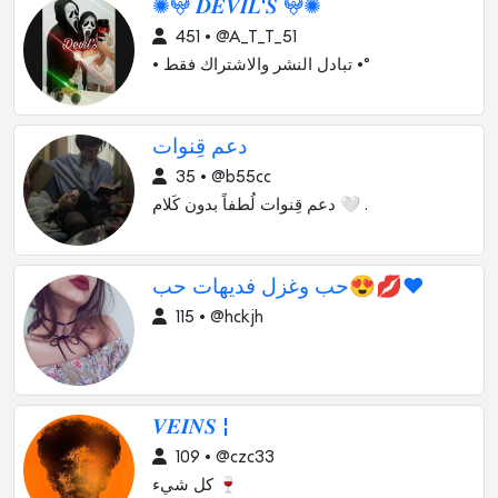
✺𖤍 𝑫𝑬𝑽𝑰𝑳'𝑺 𖤍✺
451 • @A_T_T_51
• تبادل النشر والاشتراك فقط •°
دعم قِنوات
35 • @b55cc
دعم قِنوات لُطفاً بدون كَلام 🤍 .
حب وغزل فديهات حب😍💋❤️
115 • @hckjh
𝑽𝑬𝑰𝑵𝑺 ¦
109 • @czc33
كل شيء 🍷