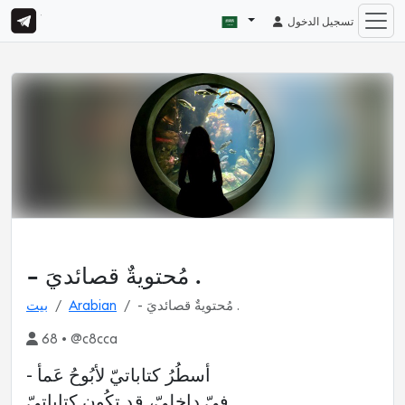
تسجيل الدخول
- مُحتويةٌ قصائديَ .
- مُحتويةٌ قصائديَ .
Arabian
بيت
68 • @c8cca
- أسطُرُ كتاباتيّ لأبُوحُ عَمأ
فيّ داخليّ، قدِ تكُون كتاباتيّ