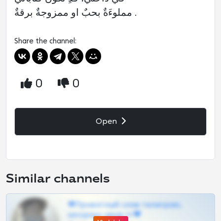
مملوءَةٌ بحبٌ او ممزوجةٌ برقةٌ .
Share the channel:
0
0
Open
Similar channels
❤Приватный слив телеграм,
шкодных шкур тг❤