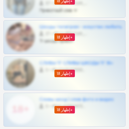
إظهار 18+
57 •
@SZu3ll3sCatt_bot
Приватный слив тг
Шкоды телеграм - искуство любить
27 •
@SZu3ll3sCatt_bot
إظهار 18+
Тг шкоды приват
СЛИВЫ ТГ СЛИВЫ ШКОДЫ ТГ 18+
0 •
@VIPARHIVS55BOT
إظهار 18+
Сливы шкод | слив фото и видео
0 •
@MILKPRIVATES39BOT
إظهار 18+