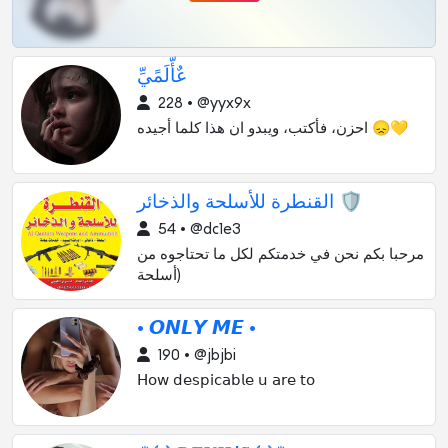
عٌأّلَمًيِّ
228 • @yyx9x
احزن، فأكتب، ويبدو ان هذا كلما أجيده 😞💛
القنطرة للأسلحة والذخائر 🛡
54 • @dc1e3
مرحبا بكم نحن في خدمتكم لكل ما تحتاجوه من
(أسلحة
• 𝙊𝙉𝙇𝙔 𝙈𝙀 •
190 • @jbjbi
𝖧𝗈𝗐 𝖽𝖾𝗌𝗉𝗂𝖼𝖺𝖻𝗅𝖾 𝗎 𝖺𝗋𝖾 𝗍𝗈