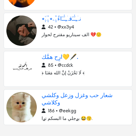
نہۛﹻﹷٰﹷقہۛﹻﹷٰﹷاءََۦٰ۪۫ۦ٭ۦٰ۪۫ۦٕ٘٭
42 • @xx3y4
الف سيناريو مقترح لحوار 💔🙂
ارِح همَّك💛🖋️⁩.
85 • @ccdck
﴿ لَا تَحْزَنْ إنَّ الله مَعَنَا ﴾
شعار حب وغزل وزعل وكلشي
وكلاشي
186 • @eekgg
بࢪجلي ما البسكم تࢪا 😂😙.