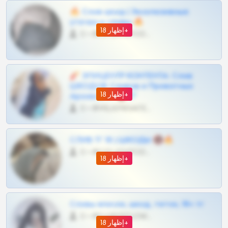
🔥 Слив шкод | Эксклюзивные
утечки и сливы 🔥
إظهار 18+
0 •
@OPLATAPODPSK1BOT
🧨 ЭПИЦЕНТР КОНТЕНТА: Слив
ШКОДОВ Сливов и Приватных
إظهار 18+
Архивов ТГ 🔞💎
0 •
@MILKPRIVATES39BOT
СЛИВ ТГ 18 | ШКОДЫ 🔞🔥
0 •
@OPLATAPODPSK1BOT
إظهار 18+
Сливы вписок, шкод, теток, 18+ тг
0 •
@DARK15FLOWSBOT
إظهار 18+