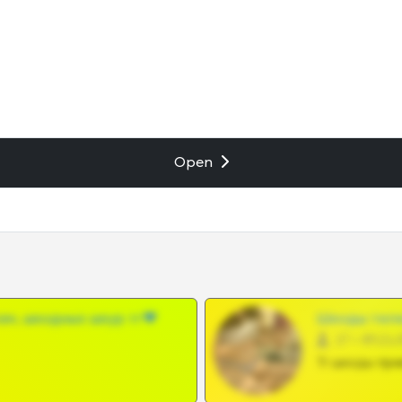
Open
ам, шкодных шкур тг❤
Шкоды теле
27 •
Тг шкоды при