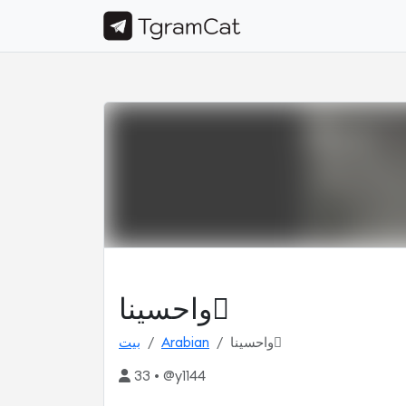
واحسينا ٌ
واحسينا ٌ
Arabian
بيت
33 • @y1144