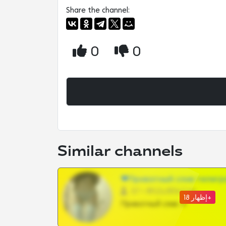
Share the channel:
0
0
Similar channels
❤Приватный слив телегр
57 •
@SZu3ll3sCatt_bot
إظهار 18+
Приватный слив тг