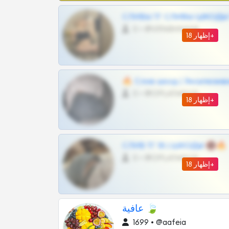
СЛИВЫ ТГ СЛИВЫ ШКОДЫ Т
0 •
@VIPARHIVS55BOT
إظهار 18+
🔥 Слив шкод | Эксклюзив
0 •
@OPLATAPODPSK1BOT
إظهار 18+
СЛИВ ТГ 18 | ШКОДЫ 🔞🔥
0 •
@OPLATAPODPSK1BOT
إظهار 18+
عافية 🍃
1699 • @aafeia