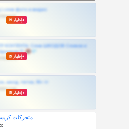
| слив фото и видео
@MILKPRIVATES39BOT
إظهار 18+
Р КОНТЕНТА: Слив ШКОДОВ Сливов и
Архивов ТГ 🔞💎
إظهار 18+
@MILKPRIVATES39BOT
к, шкод, теток, 18+ тг
@DARK15FLOWSBOT
إظهار 18+
متحركات كريستي
2c