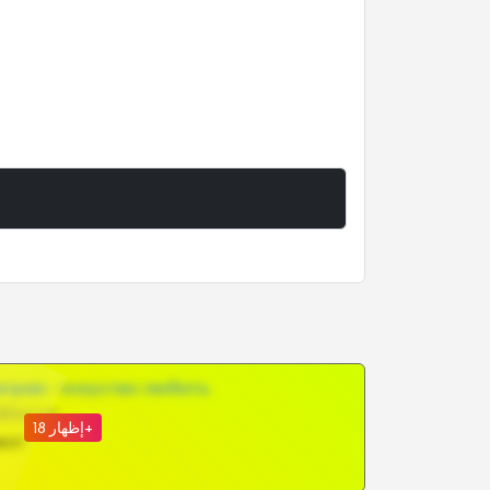
грам - искуство любить
@SZu3ll3sCatt_bot
إظهار 18+
ват