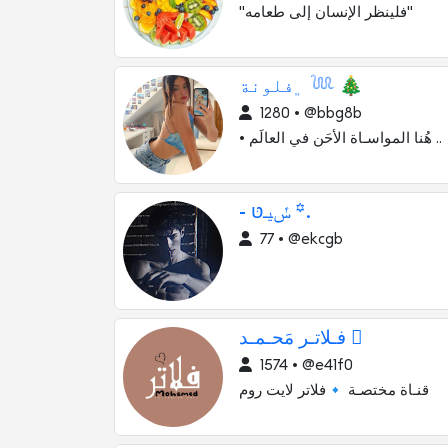
"فلينظر الإنسان إلى طعامه"
﮼فلونة 𓆙 🎄
1280 • @bbg8b
• هُنا المواسـاة الأحَن في العالَم ..
- ݽيـטּ ꙳.
77 • @ekcgb
فـلاتـر مَحـمـد 
1574 • @e41f0
قنـاة مختصـة 🔹فلاتر لايت روم