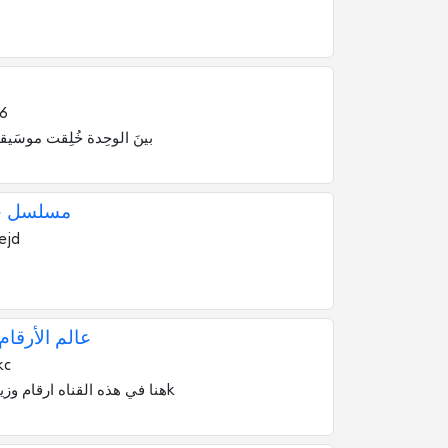
16
بينَ الوحِدة خُلِقت ‏موسَيقىٰ
مسلسل جع
ejd
عالم الأرقام
kc
هنا في هذه القناه ارقام وزياده متابعين 100k