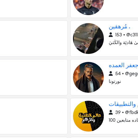
مُرهقين .
153 • @c31
 هَادئِة والكَثيَ
فر العمده
54 • @geg
نورتونا
 والتطبيقات
39 • @fbd