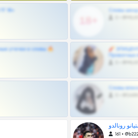
Г 18+
Сливы шкод 
0 •
ные утечки и сливы 🔥
🧨 ЭПИЦЕНТ
Приватных 
0 •
Сливы вписо
0 •
انو رونالدو
161 • @b22