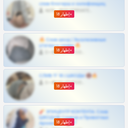
слив блогерш и онлифанщиц
4675 •
@MILKPRIVATES39BOT
إظهار 18+
🔥 Слив шкод | Эксклюзивные
утечки и сливы 🔥
إظهار 18+
0 •
@OPLATAPODPSK1BOT
СЛИВ ТГ 18 | ШКОДЫ 🔞🔥
0 •
@OPLATAPODPSK1BOT
إظهار 18+
🧨 ЭПИЦЕНТР КОНТЕНТА: Слив
ШКОДОВ Сливов и Приватных
إظهار 18+
Архивов ТГ 🔞💎