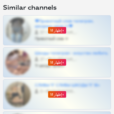
Similar channels
❤Приватный слив телеграм,
шкодных шкур тг❤
إظهار 18+
57 •
@SZu3ll3sCatt_bot
Приватный слив тг
Шкоды телеграм - искуство любить
27 •
@SZu3ll3sCatt_bot
إظهار 18+
Тг шкоды приват
СЛИВЫ ТГ СЛИВЫ ШКОДЫ ТГ 18+
0 •
@VIPARHIVS55BOT
إظهار 18+