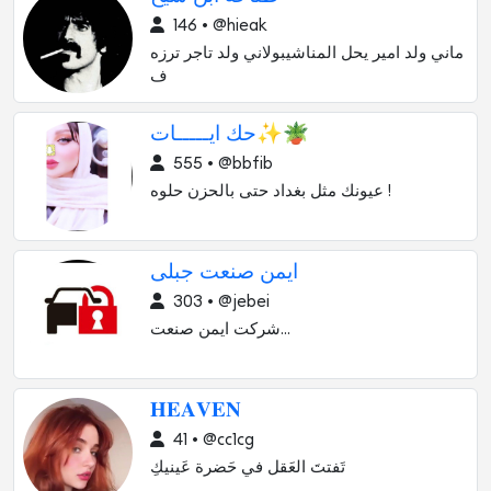
146 • @hieak
ماني ولد امير يحل المناشيبولاني ولد تاجر ترزه
ف
حك ايـــــات✨🪴
555 • @bbfib
عيونك مثل بغداد حتى بالحزن حلوه !
ایمن صنعت جبلی
303 • @jebei
شرکت ایمن صنعت...
𝐇𝐄𝐀𝐕𝐄𝐍
41 • @cc1cg
تَفتتَ العَقل في حَضرة عَينيكِ