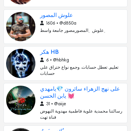
علوش المصور
1606 • @d850a
﮼علوش ﮼المصورمصور جامعة واسط
هكر HB
6 • @hbhkg
تعليم. تعطل حسابات. وجمع نواع ختراق علي
حسابات
على نهج الزهراء سائرون 💎يامهدي
يابن الحسن 💓
31 • @aiije
رسالتنا محمدية علوية فاطمية مهدوية النهوض
قناة تهت