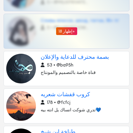
0 •
@MILKPRIVATES39BOT
Сливы вписок, шкод, теток, 18+ тг
0 •
@DARK15FLOWSBOT
إظهار 18+
بصمة محترف للدعاية والإعلان
53 • @ba95h
قناة خاصة بالتصميم والمونتاج
كروب قفشات شعريه
178 • @fcfcj
تدري شوكت انساك يل انته بيه💙
طناخة ابن شيخ