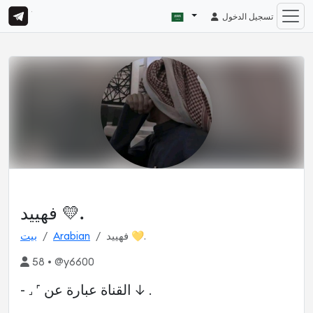
تسجيل الدخول
فهييد 💛.
فهييد 💛.
Arabian
بيت
58 • @y6600
- ˼‏ القناة عبارة عن ˹ ‏↓ .