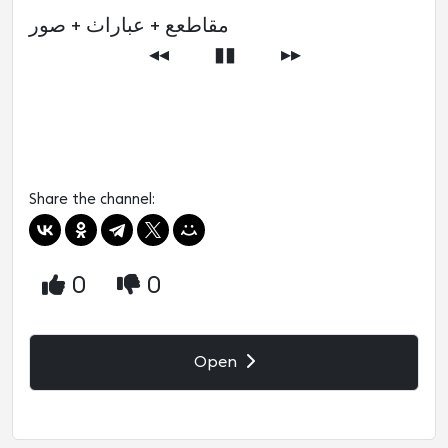
مقاطعع + عباراٺ + صور
‏⠀⠀ ⠀⠀ ⠀⠀ ⠀◂◂⠀⠀⠀▮▮⠀⠀⠀▸▸⠀
‏⠀‏ ‏⠀ ‏ ‏
Share the channel:
0
0
Open