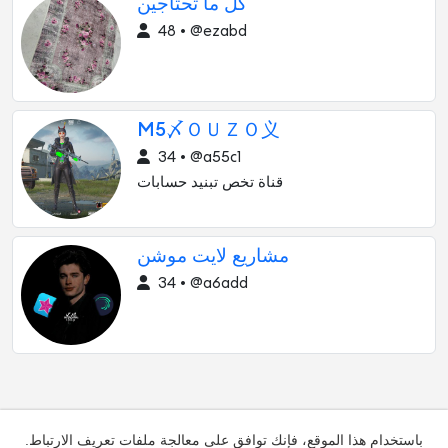
كل ما تحتاجين
48 • @ezabd
M5〆ＯＵＺＯ义
34 • @a55c1
قناة تخص تبنيد حسابات
مشاريع لايت موشن
34 • @a6add
باستخدام هذا الموقع، فإنك توافق على معالجة ملفات تعريف الارتباط.