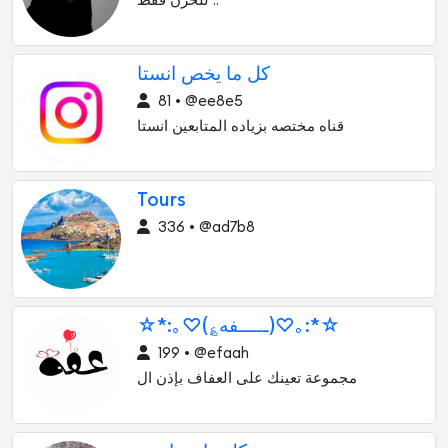
للحزن فقط ..
كل ما يخص انستا
81 • @ee8e5
قناه مختصه بزياده المتابعين انستا
Tours
336 • @ad7b8
☆*:｡♡(؏ـــــفه)♡｡:*☆
199 • @efaah
مجموعة تعينك على العفاف بإذن ال