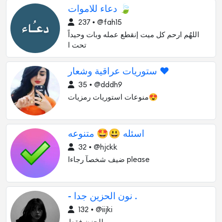
دعاء للاموات 🍃
237 • @fah15
اللهُم⁩ ⁦ ارحم⁩كل ميت إنقطع عمله وبات وحيداً
تحت ا
ستوريات عراقية وشعار ❤️
35 • @dddh9
منوعات استوريات رمزيات😍
اسئله 😃🤩 متنوعه
32 • @hjckk
ضيف شخصآ رجاءا please
- نون الحزين جدا .
132 • @iijki