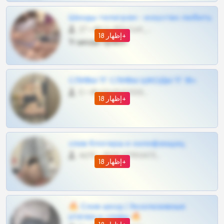
Шкоды телеграм - искуство любить
27 •
@SZu3ll3sCatt_bot
إظهار 18+
Тг шкоды приват
СЛИВЫ ТГ СЛИВЫ ШКОДЫ ТГ 18+
0 •
@VIPARHIVS55BOT
إظهار 18+
слив блогерш и онлифанщиц
4675 •
@MILKPRIVATES39BOT
إظهار 18+
🔥 Слив шкод | Эксклюзивные
утечки и сливы 🔥