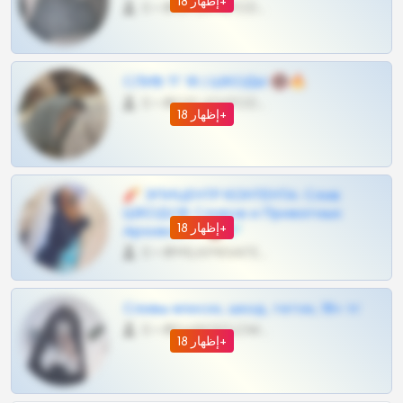
إظهار 18+
0 •
@OPLATAPODPSK1BOT
СЛИВ ТГ 18 | ШКОДЫ 🔞🔥
0 •
@OPLATAPODPSK1BOT
إظهار 18+
🧨 ЭПИЦЕНТР КОНТЕНТА: Слив
ШКОДОВ Сливов и Приватных
إظهار 18+
Архивов ТГ 🔞💎
0 •
@MILKPRIVATES39BOT
Сливы вписок, шкод, теток, 18+ тг
0 •
@DARK15FLOWSBOT
إظهار 18+