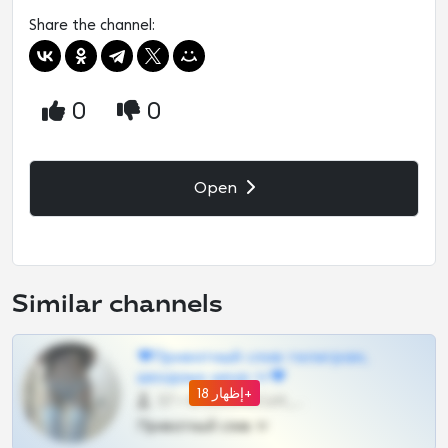
Share the channel:
0
0
Open
Similar channels
❤Приватный слив телеграм,
шкодных шкур тг❤
إظهار 18+
57 •
@SZu3ll3sCatt_bot
Приватный слив тг