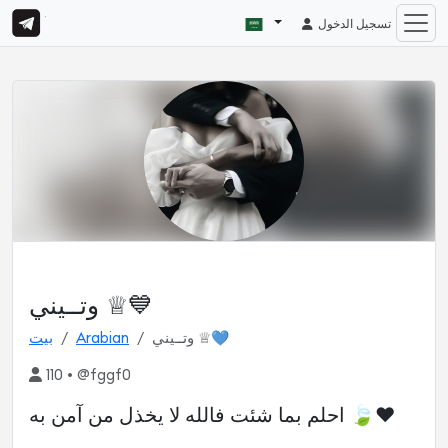
تسجيل الدخول
وتــيني ♕💙
وتــيني ♕💙
Arabian
بيت
110 • @fggf0
احلم بما شئت فالله لا يخذل من آمن به 🍃♥️