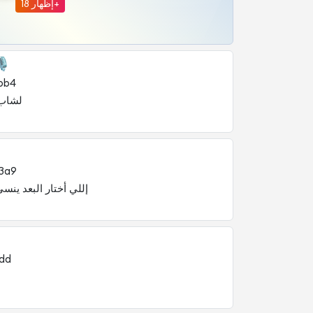
إظهار 18+
🎙️
bb4
ني وط
3a9
عد ينسى طريق الرجوع
dd