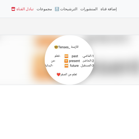
إضافة قناة
المنشورات
🔝 الترشيحات
مجموعات
تبادل القناة