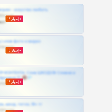
грам - искуство любить
@SZu3ll3sCatt_bot
إظهار 18+
ват
| слив фото и видео
@MILKPRIVATES39BOT
إظهار 18+
Р КОНТЕНТА: Слив ШКОДОВ Сливов и
Архивов ТГ 🔞💎
إظهار 18+
@MILKPRIVATES39BOT
к, шкод, теток, 18+ тг
@DARK15FLOWSBOT