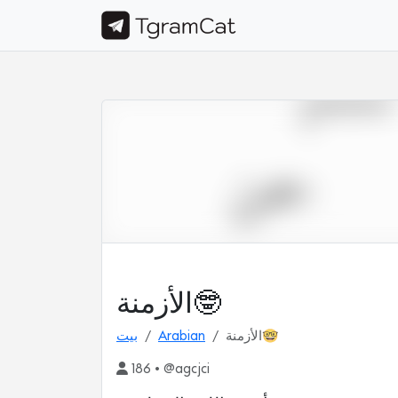
الأزمنة🤓
الأزمنة🤓
Arabian
بيت
186 • @agcjci