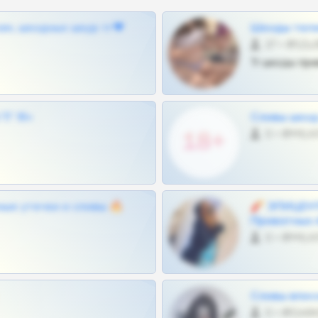
ам, шкодных шкур тг❤
Шкоды теле
27 •
Тг шкоды при
Г 18+
Сливы шкод 
0 •
ные утечки и сливы 🔥
🧨 ЭПИЦЕНТ
Приватных 
0 •
Сливы вписо
0 •