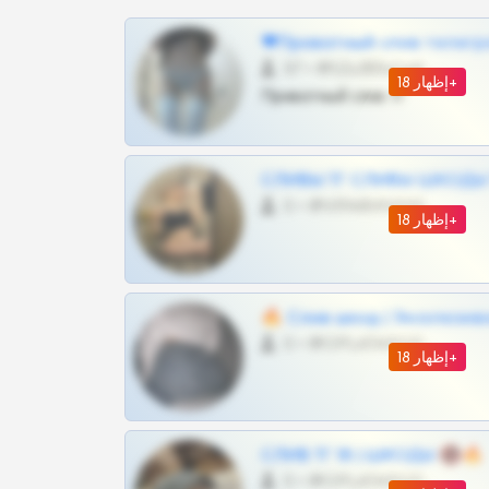
❤Приватный слив телегр
57 •
@SZu3ll3sCatt_bot
إظهار 18+
Приватный слив тг
СЛИВЫ ТГ СЛИВЫ ШКОДЫ Т
0 •
@VIPARHIVS55BOT
إظهار 18+
🔥 Слив шкод | Эксклюзив
0 •
@OPLATAPODPSK1BOT
إظهار 18+
СЛИВ ТГ 18 | ШКОДЫ 🔞🔥
0 •
@OPLATAPODPSK1BOT