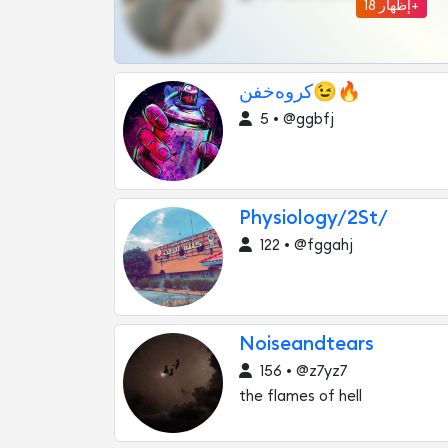
إظهار 18+
کروه‌خفن‌😉🔥
5 • @ggbfj
Physiology/2St/
122 • @fggahj
Noiseandtears
156 • @z7yz7
the flames of hell