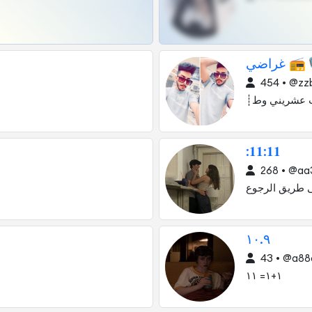
غراضي 
454 • @zz
┊لشاب عشري
:𝟏𝟏:𝟏𝟏
268 • @aa
إللي أختار الب
١٠.٩
43 • @a88
١+١= ١١