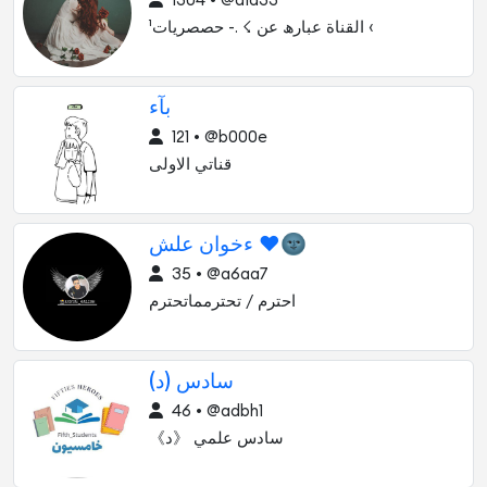
1304 • @a1d33
القناة عبارھ عن ☇ .- حصصريات¹ ‹
بآء
121 • @b000e
قناتي الاولى
ءخوان علش ❤️🌚
35 • @a6aa7
احترم / تحترمماتحترم
سادس (د)
46 • @adbh1
سادس علمي 《د》