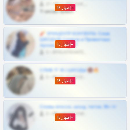
27 •
@SZu3ll3sCatt_bot
إظهار 18+
Тг шкоды приват
🧨 ЭПИЦЕНТР КОНТЕНТА: Слив
ШКОДОВ Сливов и Приватных
إظهار 18+
Архивов ТГ 🔞💎
0 •
@MILKPRIVATES39BOT
СЛИВ ТГ 18 | ШКОДЫ 🔞🔥
0 •
@OPLATAPODPSK1BOT
إظهار 18+
Сливы вписок, шкод, теток, 18+ тг
0 •
@DARK15FLOWSBOT
إظهار 18+