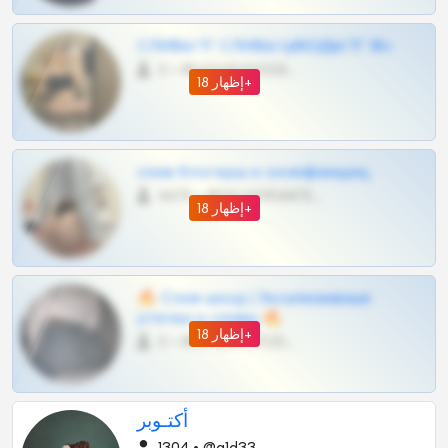
СЛИВЫ ТГ СЛИВЫ ШКОДЫ ТГ 18+
0 •
@VIPARHIVS55BOT
إظهار 18+
слив блогерш и онлифанщиц
4675 •
@MILKPRIVATES39BOT
إظهار 18+
🔥 Слив шкод | Эксклюзивные
утечки и сливы 🔥
إظهار 18+
0 •
@OPLATAPODPSK1BOT
أكتـوبر