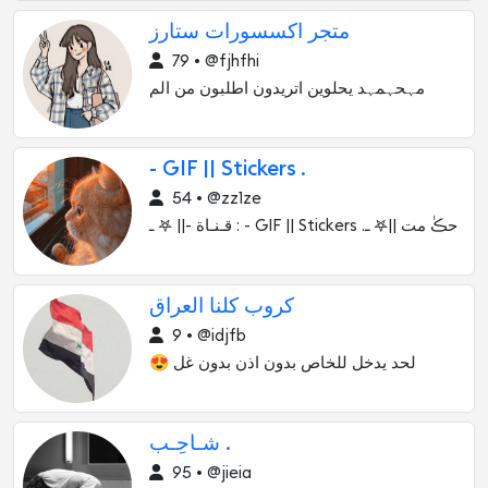
متجر اكسسورات ستارز
79 • @fjhfhi
مہحہمہد يحلوين اتريدون اطلبون من الم
- GIF || Stickers .
54 • @zz1ze
ـ 𖤐 ||- قـنـاة : - GIF || Stickers .ـ 𖤐|| حڪٰ مت
كروب كلنا العراق
9 • @idjfb
😍 لحد يدخل للخاص بدون اذن بدون غل
شـاحِـب .
95 • @jieia