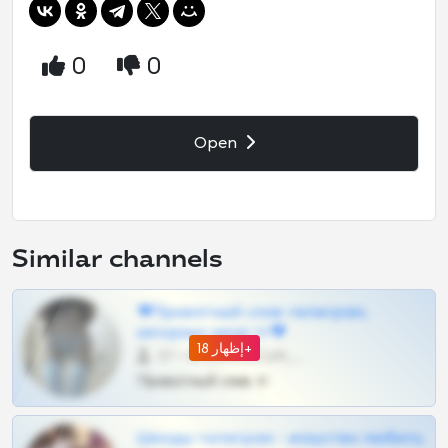
0
0
Open
Similar channels
❤Приватный слив телеграм,
шкодных шкур тг❤
إظهار 18+
57 •
@SZu3ll3sCatt_bot
Приватный слив тг
Шкоды телеграм - искуство любить