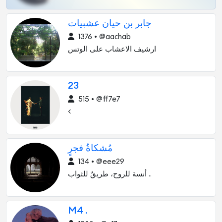
جابر بن حيان عشبيات
1376 • @aachab
ارشيف الاعشاب على الوتس
23
515 • @ff7e7
<
مُشكاةُ فجرٍ
134 • @eee29
أنسة للروح، طريقٌ للثواب ..
M4 .