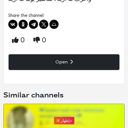
Share the channel:
0
0
Open
Similar channels
❤Приватный слив телеграм,
шкодных шкур тг❤
إظهار 18+
57 •
@SZu3ll3sCatt_bot