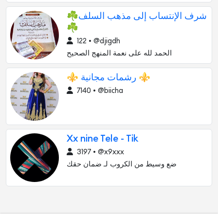
☘شرف الإنتساب إلى مذهب السلف
☘
122 • @djigdh
الحمد لله على نعمة المنهج الصحيح
⚜️ رشمات مجانية ⚜️
7140 • @biicha
Xx nine Tele - Tik
3197 • @x9xxx
ضع وسيط من الكروب لـ ضمان حقك