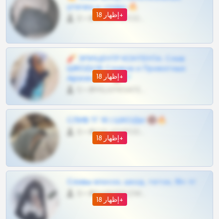
утечки и сливы 🔥
إظهار 18+
0 •
@OPLATAPODPSK1BOT
🧨 ЭПИЦЕНТР КОНТЕНТА: Слив
ШКОДОВ Сливов и Приватных
إظهار 18+
Архивов ТГ 🔞💎
0 •
@MILKPRIVATES39BOT
СЛИВ ТГ 18 | ШКОДЫ 🔞🔥
0 •
@OPLATAPODPSK1BOT
إظهار 18+
Сливы вписок, шкод, теток, 18+ тг
0 •
@DARK15FLOWSBOT
إظهار 18+