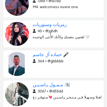
1388 • @a17aa
M4. 𝗐𝖾𝗅𝖼𝗈𝗆𝖾𝗌𝗌 𝖾𝗏𝖾𝗋𝖾 𝗈𝗇𝖾
رمزيات وستوريات
45 • @jghdh
اهتمِي بنفسكِ وكأنك الأُنثى الوحيده 🤍
حماده أݪ جاسم 🎤
364 • @gbbbbb
مـمـول يـاسـيـن 🇮🇶
3067 • @d55dd
اهـلا وسـهـلا فـي مـتـجـر يـاسـيـن 💘مـتوفـر دع