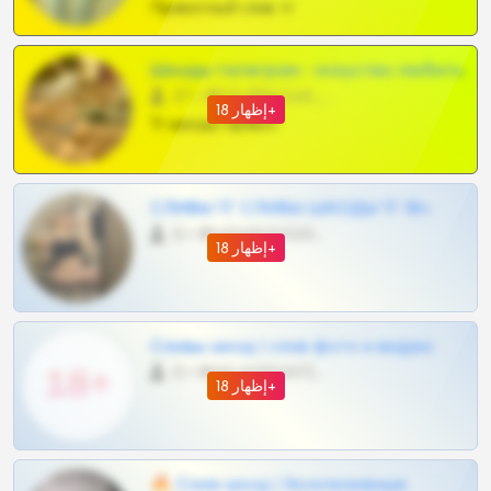
Приватный слив тг
Шкоды телеграм - искуство любить
27 •
@SZu3ll3sCatt_bot
إظهار 18+
Тг шкоды приват
СЛИВЫ ТГ СЛИВЫ ШКОДЫ ТГ 18+
0 •
@VIPARHIVS55BOT
إظهار 18+
Сливы шкод | слив фото и видео
0 •
@MILKPRIVATES39BOT
إظهار 18+
🔥 Слив шкод | Эксклюзивные