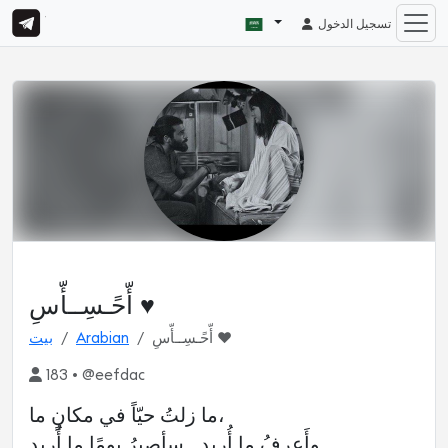
تسجيل الدخول
أّحًـسِــأّسِ ♥
أّحًـسِــأّسِ ♥
Arabian
بيت
183 • @eefdac
ما زلتُ حيّاً في مكانٍ ما،
وأَعرفُ ما أُريد .. سأصيرُ يومًا ما أُريد